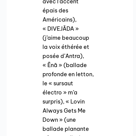
avec l’accent
épais des
Américains),
« DIVEJĀDA »
(j’aime beaucoup
la voix éthérée et
posée d’Antra),
« Ēnā » (ballade
profonde en letton,
le « sursaut
électro » m’a
surpris), « Lovin
Always Gets Me
Down » (une
ballade planante