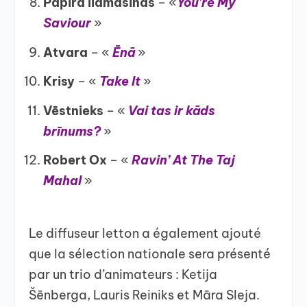
Papīra lidmašīnas
– «
You’re My
Saviour
»
Atvara
– «
Ēnā
»
Krisy
– «
Take It
»
Vēstnieks
– «
Vai tas ir kāds
brīnums?
»
Robert Ox
– «
Ravin’ At The Taj
Mahal
»
Le diffuseur letton a également ajouté
que la sélection nationale sera présenté
par un trio d’animateurs : Ketija
Šēnberga, Lauris Reiniks et Māra Sleja.