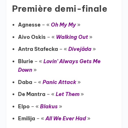
Première demi-finale
Agnesse
– «
Oh My My
»
Aivo Oskis
– «
Walking Out
»
Antra Stafecka
– «
Divejāda
»
Blurie
– «
Lovin’ Always Gets Me
Down
»
Daba
– «
Panic Attack
»
De Mantra
– «
Let Them
»
Elpo
– «
Blakus
»
Emilija
– «
All We Ever Had
»