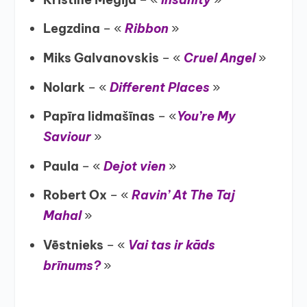
Legzdina
– «
Ribbon
»
Miks Galvanovskis
– «
Cruel Angel
»
Nolark
– «
Different Places
»
Papīra lidmašīnas
– «
You’re My
Saviour
»
Paula
– «
Dejot vien
»
Robert Ox
– «
Ravin’ At The Taj
Mahal
»
Vēstnieks
– «
Vai tas ir kāds
brīnums?
»