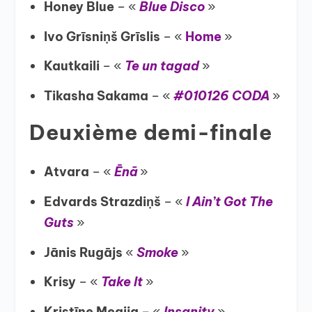
Honey Blue
– «
Blue Disco
»
Ivo Grīsniņš Grīslis
– «
Home
»
Kautkaili
– «
Te un tagad
»
Tikasha Sakama
– «
#010126 CODA
»
Deuxième demi-finale
Atvara
– «
Ēnā
»
Edvards Strazdiņš
– «
I Ain’t Got The
Guts
»
Jānis Rugājs
«
Smoke
»
Krisy
– «
Take It
»
Kristīne Megija
– «
Insanity
»