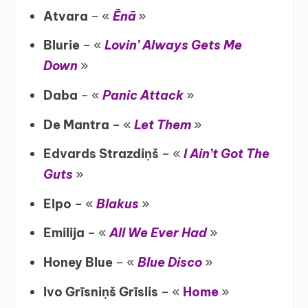
Atvara
– «
Ēnā
»
Blurie
– «
Lovin’ Always Gets Me
Down
»
Daba
– «
Panic Attack
»
De Mantra
– «
Let Them
»
Edvards Strazdiņš
– «
I Ain’t Got The
Guts
»
Elpo
– «
Blakus
»
Emilija
– «
All We Ever Had
»
Honey Blue
– «
Blue Disco
»
Ivo Grīsniņš Grīslis
– «
Home
»