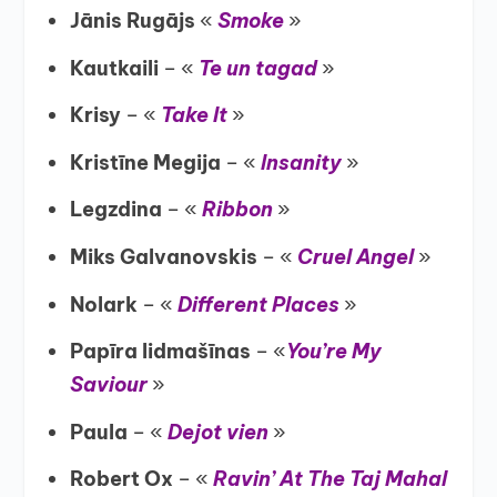
Jānis Rugājs
«
Smoke
»
Kautkaili
– «
Te un tagad
»
Krisy
– «
Take It
»
Kristīne Megija
– «
Insanity
»
Legzdina
– «
Ribbon
»
Miks Galvanovskis
– «
Cruel Angel
»
Nolark
– «
Different Places
»
Papīra lidmašīnas
– «
You’re My
Saviour
»
Paula
– «
Dejot vien
»
Robert Ox
– «
Ravin’ At The Taj Mahal