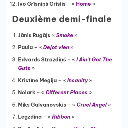
Ivo Grīsniņš Grīslis
– «
Home
»
Deuxième demi-finale
Jānis Rugājs
«
Smoke
»
Paula
– «
Dejot vien
»
Edvards Strazdiņš
– «
I Ain’t Got The
Guts
»
Kristīne Megija
– «
Insanity
»
Nolark
– «
Different Places
»
Miks Galvanovskis
– «
Cruel Angel
»
Legzdina
– «
Ribbon
»