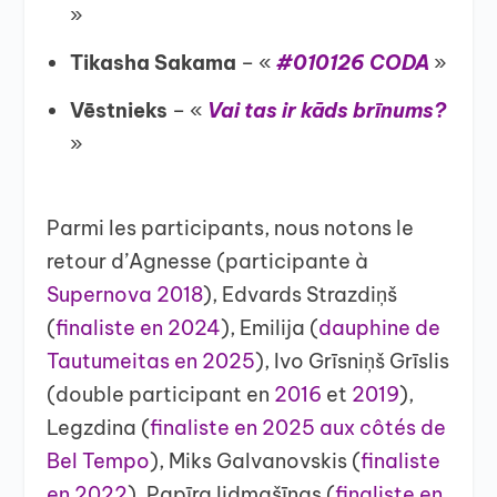
»
Tikasha Sakama
– «
#010126 CODA
»
Vēstnieks
– «
Vai tas ir kāds brīnums?
»
Parmi les participants, nous notons le
retour d’Agnesse (participante à
Supernova 2018
), Edvards Strazdiņš
(
finaliste en 2024
), Emilija (
dauphine de
Tautumeitas en 2025
), Ivo Grīsniņš Grīslis
(double participant en
2016
et
2019
),
Legzdina (
finaliste en 2025 aux côtés de
Bel Tempo
), Miks Galvanovskis (
finaliste
en 2022
), Papīra lidmašīnas (
finaliste en