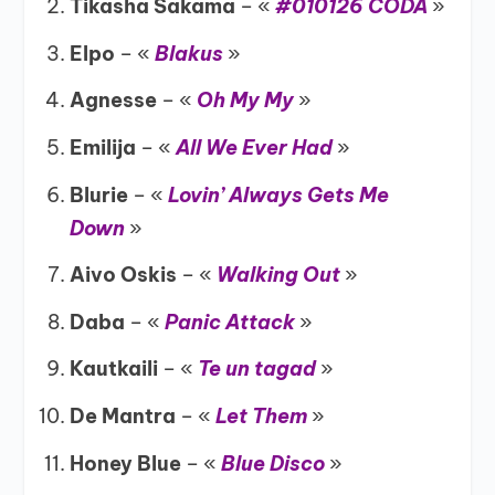
Tikasha Sakama
– «
#010126 CODA
»
Elpo
– «
Blakus
»
Agnesse
– «
Oh My My
»
Emilija
– «
All We Ever Had
»
Blurie
– «
Lovin’ Always Gets Me
Down
»
Aivo Oskis
– «
Walking Out
»
Daba
– «
Panic Attack
»
Kautkaili
– «
Te un tagad
»
De Mantra
– «
Let Them
»
Honey Blue
– «
Blue Disco
»