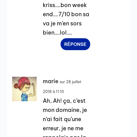
kriss….bon week
end….7/10 bon sa
va je m’en sors
bien….lol….
RÉPONSE
marie
sur 28 juillet
2018 à 11:10
Ah, Ah! ça, c’est
mon domaine, je
n’ai fait qu’une
erreur, je ne me