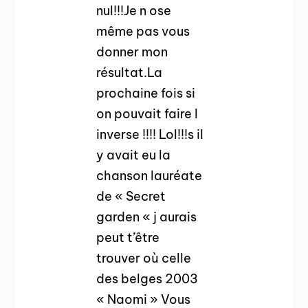
nul!!!Je n ose
même pas vous
donner mon
résultat.La
prochaine fois si
on pouvait faire l
inverse !!!! Lol!!!s il
y avait eu la
chanson lauréate
de « Secret
garden « j aurais
peut t’être
trouver où celle
des belges 2003
« Naomi » Vous