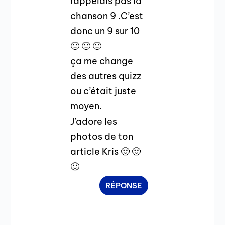
rappelais pas la
chanson 9 .C’est
donc un 9 sur 10
🙂 🙂 🙂
ça me change
des autres quizz
ou c’était juste
moyen.
J’adore les
photos de ton
article Kris 🙂 🙂
🙂
RÉPONSE