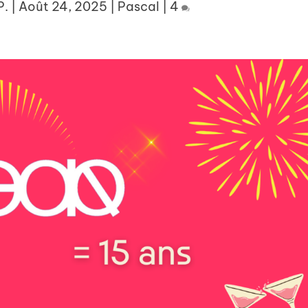
P.
|
Août 24, 2025
|
Pascal
|
4