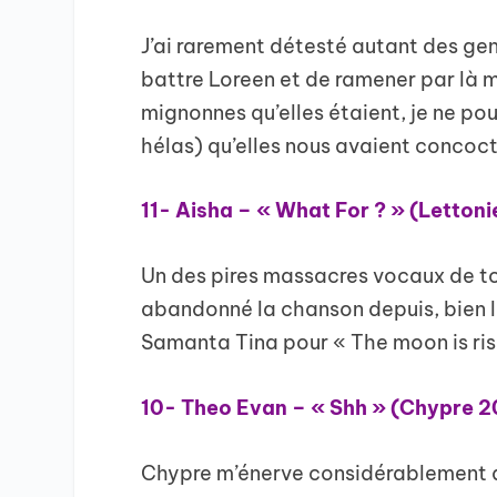
J’ai rarement détesté autant des gent
battre Loreen et de ramener par là 
mignonnes qu’elles étaient, je ne po
hélas) qu’elles nous avaient concoct
11- Aisha – « What For ? » (Letton
Un des pires massacres vocaux de tou
abandonné la chanson depuis, bien lu
Samanta Tina pour « The moon is ris
10- Theo Evan – « Shh » (Chypre 
Chypre m’énerve considérablement d