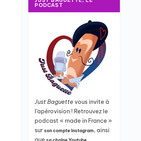
JUST BAGUETTE, LE
PODCAST
Just Baguette
vous invite à
l’apérovision ! Retrouvez le
podcast « made in France »
sur
, ainsi
son compte Instagram
que
sa chaîne Youtube.