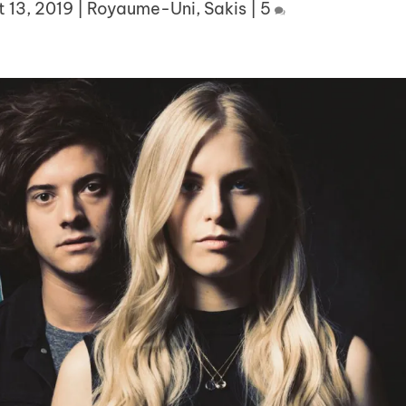
 13, 2019
|
Royaume-Uni
,
Sakis
|
5