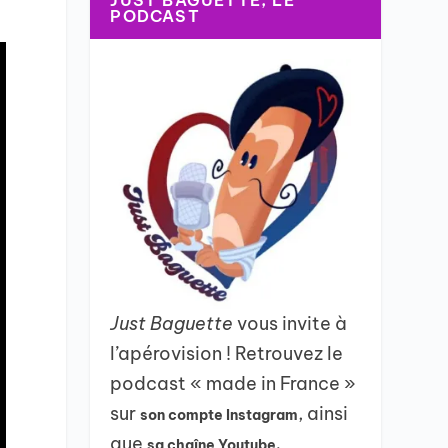
JUST BAGUETTE, LE
PODCAST
Just Baguette
vous invite à
l’apérovision ! Retrouvez le
podcast « made in France »
sur
, ainsi
son compte Instagram
que
sa chaîne Youtube.