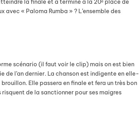
atteindre la finale et a terminé à la 20ᵉ place de
eux avec « Paloma Rumba » ? L’ensemble des
e scénario (il faut voir le clip) mais on est bien
e de l’an dernier. La chanson est indigente en elle-
 brouillon. Elle passera en finale et fera un très bon
s risquent de la sanctionner pour ses maigres