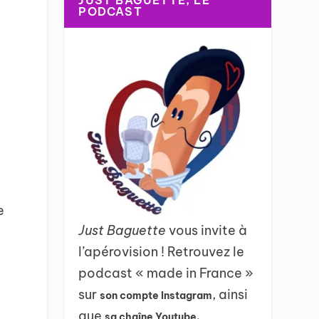
JUST BAGUETTE, LE
PODCAST
e
Just Baguette
vous invite à
l’apérovision ! Retrouvez le
podcast « made in France »
sur
, ainsi
son compte Instagram
que
sa chaîne Youtube.