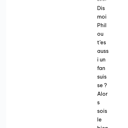
Dis
moi
Phil
ou
t’es
auss
i un
fan
suis
se ?
Alor
s
sois
le