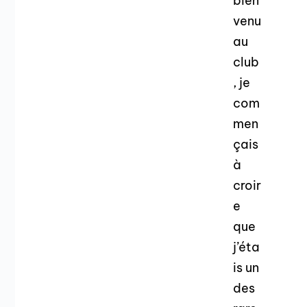
bien
venu
au
club
, je
com
men
çais
à
croir
e
que
j’éta
is un
des