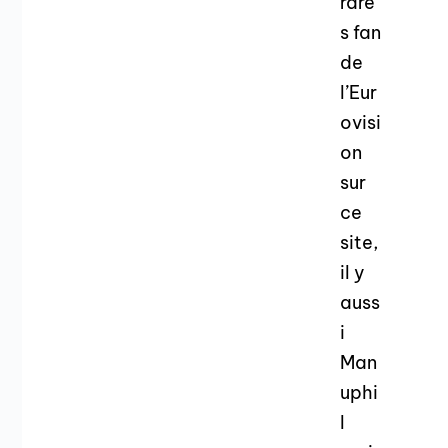
rare
s fan
de
l’Eur
ovisi
on
sur
ce
site,
il y
auss
i
Man
uphi
l