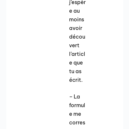
j’espèr
e au
moins
avoir
décou
vert
l’articl
e que
tu as
écrit.
– La
formul
e me
corres