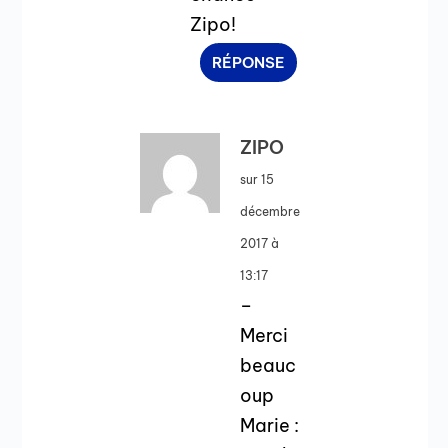
Zipo!
RÉPONSE
ZIPO
sur 15
décembre
2017 à
13:17
–
Merci
beauc
oup
Marie :