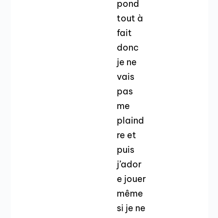
pond
tout à
fait
donc
je ne
vais
pas
me
plaind
re et
puis
j’ador
e jouer
même
si je ne