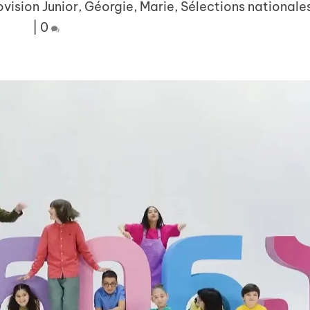
ovision Junior
,
Géorgie
,
Marie
,
Sélections nationale
|
0