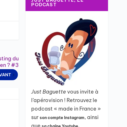
JUST BAGUETTE, LE
PODCAST
sting du
len ? #3
IVANT
Just Baguette
vous invite à
l’apérovision ! Retrouvez le
podcast « made in France »
sur
, ainsi
son compte Instagram
que
sa chaîne Youtube.