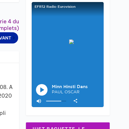
rie 4 du
omplets)
IVANT
008. A
 2020
pli