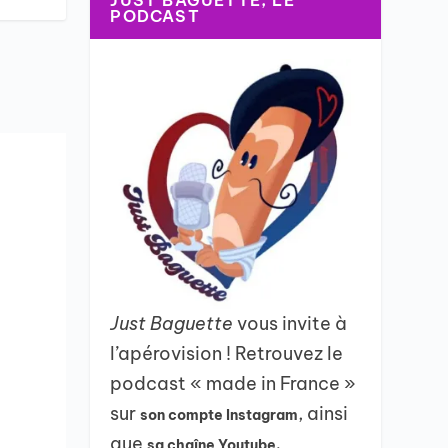
JUST BAGUETTE, LE
PODCAST
Just Baguette
vous invite à
l’apérovision ! Retrouvez le
podcast « made in France »
sur
, ainsi
son compte Instagram
que
sa chaîne Youtube.