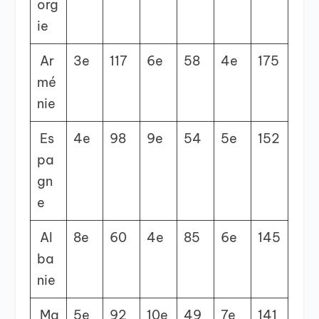
org
ie
Ar
3
e
117
6
e
58
4
e
175
mé
nie
Es
4
e
98
9
e
54
5
e
152
pa
gn
e
Al
8
e
60
4
e
85
6
e
145
ba
nie
Ma
5
e
92
10
e
49
7
e
141