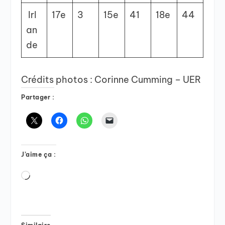
Irl
17
e
3
15
e
41
18
e
44
an
de
Crédits photos : Corinne Cumming – UER
Partager :
J’aime ça :
Chargement…