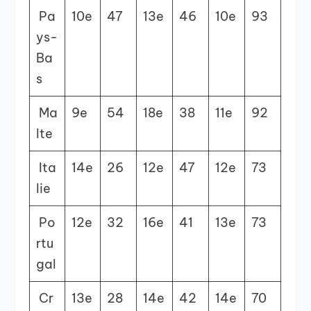
Pa
10
e
47
13
e
46
10
e
93
ys-
Ba
s
Ma
9
e
54
18
e
38
11
e
92
lte
Ita
14
e
26
12
e
47
12
e
73
lie
Po
12
e
32
16
e
41
13
e
73
rtu
gal
Cr
13
e
28
14
e
42
14
e
70