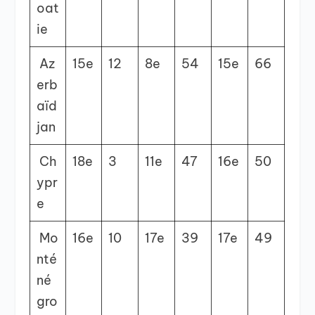
oat
ie
Az
15
e
12
8
e
54
15
e
66
erb
aïd
jan
Ch
18
e
3
11
e
47
16
e
50
ypr
e
Mo
16
e
10
17
e
39
17
e
49
nté
né
gro