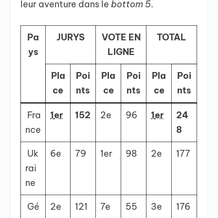
leur aventure dans le
bottom 5
.
Pa
JURYS
VOTE EN
TOTAL
ys
LIGNE
Pla
Poi
Pla
Poi
Pla
Poi
ce
nts
ce
nts
ce
nts
Fra
1
er
152
2
e
96
1
er
24
nce
8
Uk
6
e
79
1
er
98
2
e
177
rai
ne
Gé
2
e
121
7
e
55
3
e
176