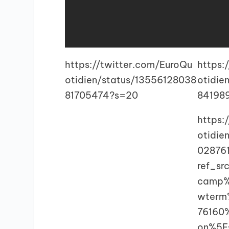
https://twitter.com/EuroQu
https:
otidien/status/13556128038
otidie
81705474?s=20
84198
https:
otidie
02876
ref_s
camp%
wterm
76160
on%5Es