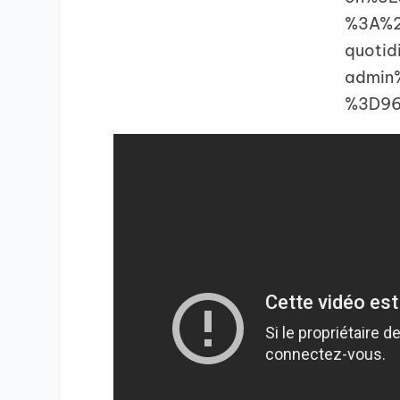
%3A%2
quoti
admin
%3D96