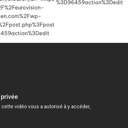
%3D96459action%3Dedit
F%2Feurovision-
dien.com%2Fwp-
%2Fpost.php%3Fpost
459action%3Dedit