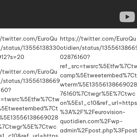
//twitter.com/EuroQu
https://twitter.com/EuroQu
n/status/13556138330
otidien/status/1355613866
912?s=20
02876160?
ref_src=twsrc%5Etfw%7Ct
//twitter.com/EuroQu
camp%5Etweetembed%7Ct
n/status/13556138669
wterm%5E13556138669028
160?
76160%7Ctwgr%5E%7Ctwc
rc=twsrc%5Etfw%7Ctw
on%5Es1_c10&ref_url=https
5Etweetembed%7Ct
%3A%2F%2Feurovision-
%5E13556138669028
quotidien.com%2Fwp-
%7Ctwgr%5E%7Ctwc
admin%2Fpost.php%3Fpos
1_c10&ref_url=https