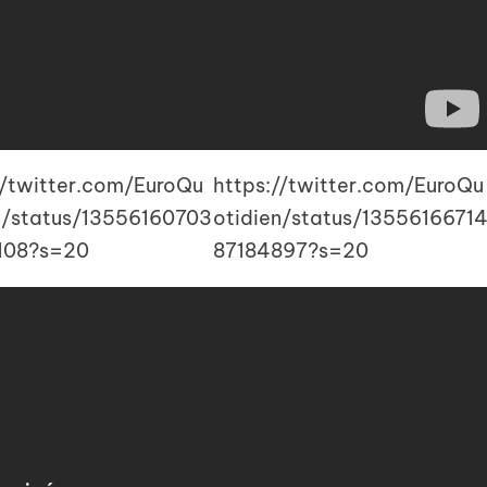
//twitter.com/EuroQu
https://twitter.com/EuroQu
n/status/13556160703
otidien/status/1355616671
108?s=20
87184897?s=20