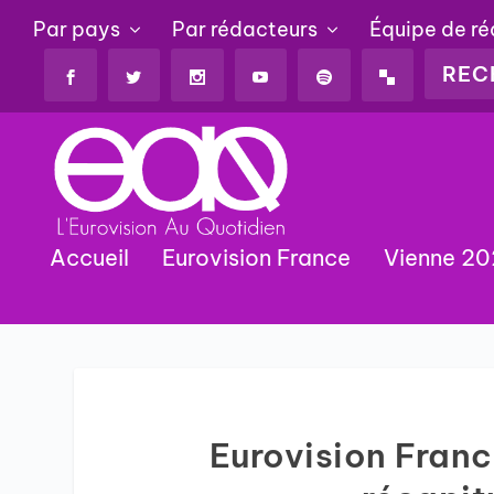
Par pays
Par rédacteurs
Équipe de r
Accueil
Eurovision France
Vienne 2
Eurovision France