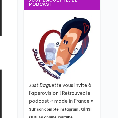
JUST BAGUETTE, LE
PODCAST
4
Just Baguette
vous invite à
l’apérovision ! Retrouvez le
podcast « made in France »
sur
, ainsi
son compte Instagram
que
sa chaîne Youtube.