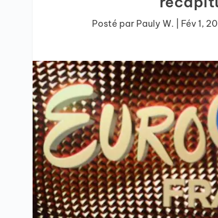
récapitu
Posté par
Pauly W.
|
Fév 1, 2