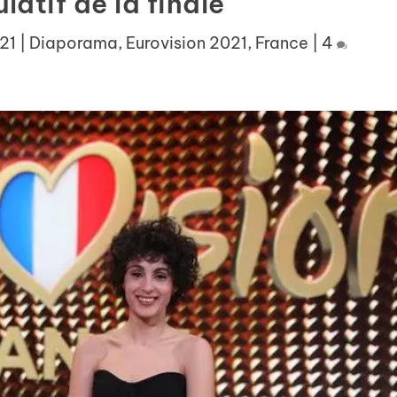
latif de la finale
021
|
Diaporama
,
Eurovision 2021
,
France
|
4