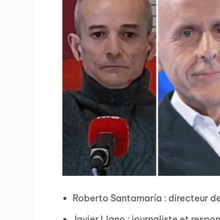
Roberto Santamaría : directeur d
Javier Llano : journaliste et resp