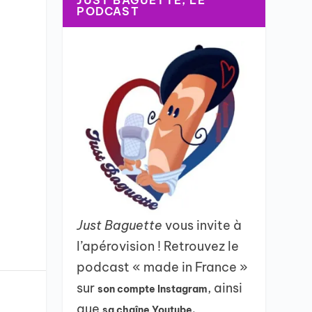
JUST BAGUETTE, LE
PODCAST
Just Baguette
vous invite à
l’apérovision ! Retrouvez le
podcast « made in France »
sur
, ainsi
son compte Instagram
que
sa chaîne Youtube.