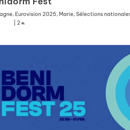
nidorm Fest
agne
,
Eurovision 2025
,
Marie
,
Sélections nationale
|
2