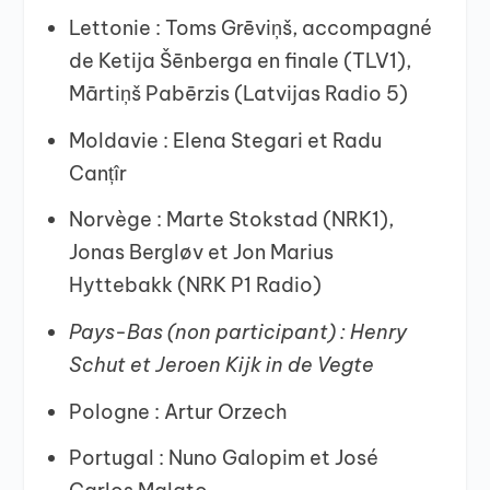
Lettonie : Toms Grēviņš, accompagné
de Ketija Šēnberga en finale (TLV1),
Mārtiņš Pabērzis (Latvijas Radio 5)
Moldavie : Elena Stegari et Radu
Canțîr
Norvège : Marte Stokstad (NRK1),
Jonas Bergløv et Jon Marius
Hyttebakk (NRK P1 Radio)
Pays-Bas (non participant) : Henry
Schut et Jeroen Kijk in de Vegte
Pologne : Artur Orzech
Portugal : Nuno Galopim et José