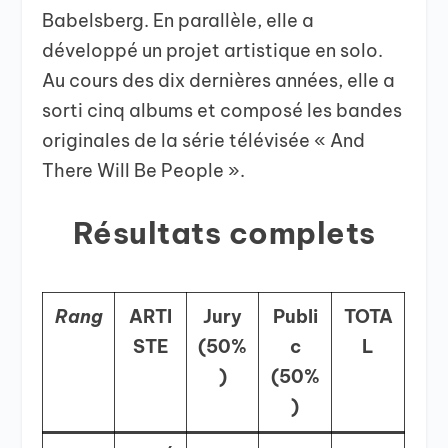
Babelsberg. En parallèle, elle a
développé un projet artistique en solo.
Au cours des dix dernières années, elle a
sorti cinq albums et composé les bandes
originales de la série télévisée « And
There Will Be People ».
Résultats complets
Rang
ARTI
Jury
Publi
TOTA
STE
(50%
c
L
)
(50%
)