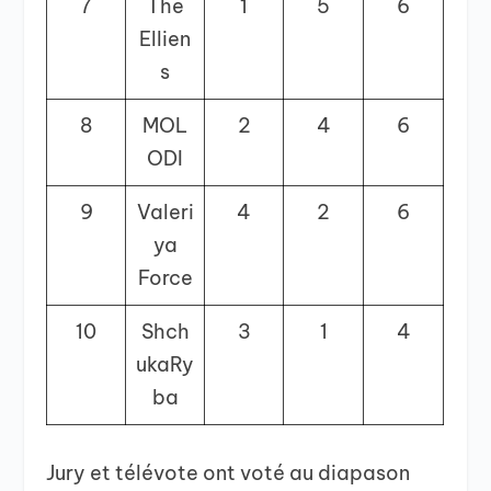
7
The
1
5
6
Ellien
s
8
MOL
2
4
6
ODI
9
Valeri
4
2
6
ya
Force
10
Shch
3
1
4
ukaRy
ba
Jury et télévote ont voté au diapason