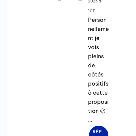
2025 à
17:11
Person
nelleme
nt je
vois
pleins
de
côtés
positifs
à cette
proposi
tion 😉
…
RÉP