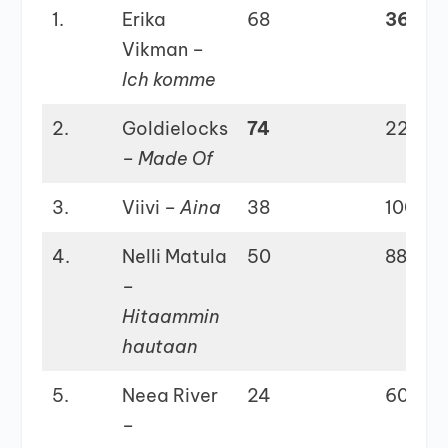
1.
Erika
68
362
Vikman –
Ich komme
2.
Goldielocks
74
229
–
Made Of
3.
Viivi –
Aina
38
100
4.
Nelli Matula
50
88
–
Hitaammin
hautaan
5.
Neea River
24
60
–