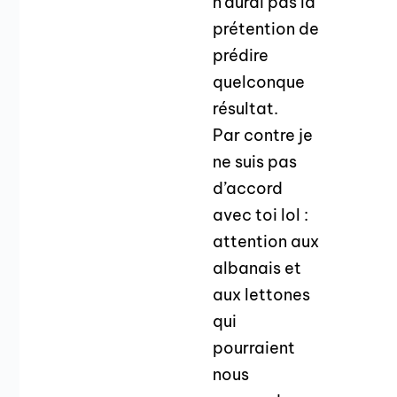
n’aurai pas la
prétention de
prédire
quelconque
résultat.
Par contre je
ne suis pas
d’accord
avec toi lol :
attention aux
albanais et
aux lettones
qui
pourraient
nous