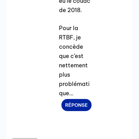
eu le couac
de 2018.
Pour la
RTBF, je
concède
que c’est
nettement
plus
problémati
que…
RÉPONSE