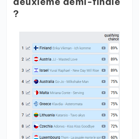
deuxième demi-finale
?