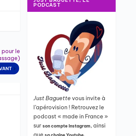
JUST BAGUETTE, LE
PODCAST
 pour le
passage)
IVANT
Just Baguette
vous invite à
l’apérovision ! Retrouvez le
podcast « made in France »
sur
, ainsi
son compte Instagram
que
sa chaîne Youtube.