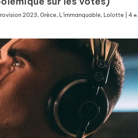
polémique sur les votes)
rovision 2023
,
Grèce
,
L'immanquable
,
Lolotte
|
4