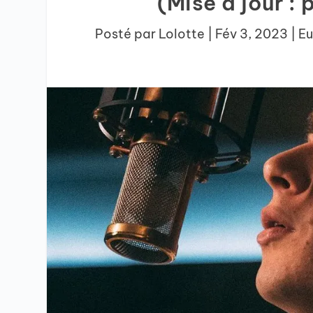
(Mise à jour : 
Posté par
Lolotte
|
Fév 3, 2023
|
Eu