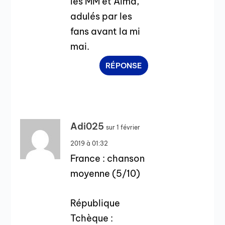
les MM et Alma,
adulés par les
fans avant la mi
mai.
RÉPONSE
Adi025
sur 1 février
2019 à 01:32
France : chanson
moyenne (5/10)
République
Tchèque :