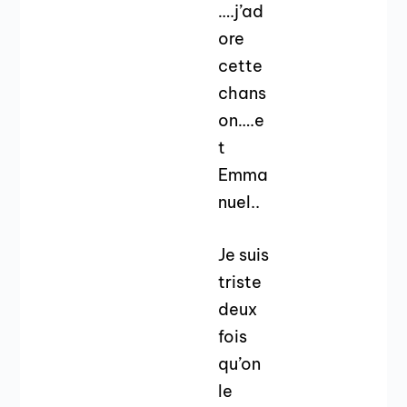
….j’ad
ore
cette
chans
on….e
t
Emma
nuel..
Je suis
triste
deux
fois
qu’on
le