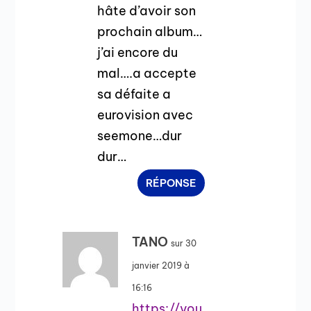
hâte d’avoir son
prochain album…
j’ai encore du
mal….a accepte
sa défaite a
eurovision avec
seemone…dur
dur…
RÉPONSE
TANO
sur 30
janvier 2019 à
16:16
https://you