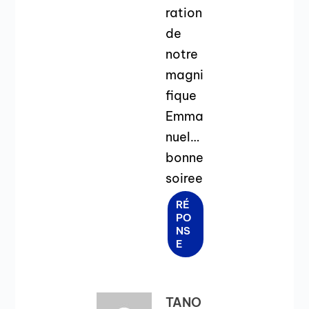
ration
de
notre
magni
fique
Emma
nuel…
bonne
soiree
RÉ
PO
NS
E
TANO