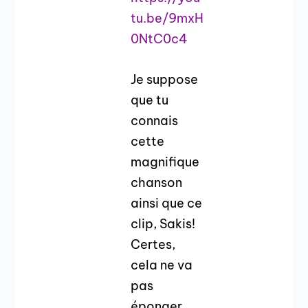
tu.be/9mxH
0NtC0c4
Je suppose
que tu
connais
cette
magnifique
chanson
ainsi que ce
clip, Sakis!
Certes,
cela ne va
pas
éponger