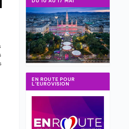
DU 10 AU 17 MAI
s
s
s
e
EN ROUTE POUR
L’EUROVISION