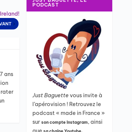
JUST BAGUETTE, LE
PODCAST
 Ireland!
IVANT
 7 ans
tion
 rater
Just Baguette
vous invite à
un
l’apérovision ! Retrouvez le
podcast « made in France »
sur
, ainsi
son compte Instagram
que
sa chaîne Youtube.