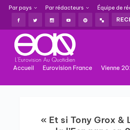
Par pays
Par rédacteurs
Équipe de r
Accueil
Eurovision France
Vienne 2
« Et si Tony Grox &