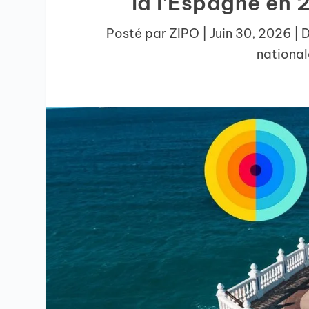
la l’Espagne en 
Posté par
ZIPO
|
Juin 30, 2026
|
D
national