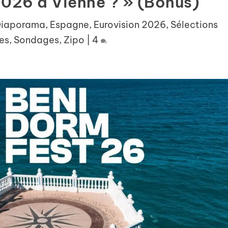
2026 à Vienne ? » (Bonus)
iaporama
,
Espagne
,
Eurovision 2026
,
Sélections
es
,
Sondages
,
Zipo
|
4