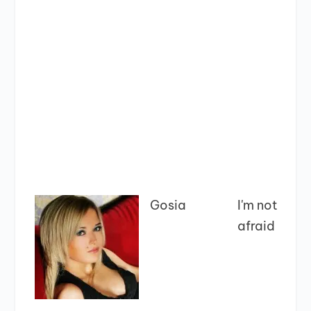
Gosia
I'm not
afraid