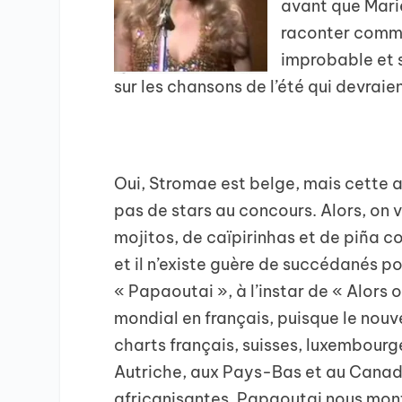
avant que Mari
raconter commen
improbable et 
sur les chansons de l’été qui devraie
Oui, Stromae est belge, mais cette a
pas de stars au concours. Alors, on 
mojitos, de caïpirinhas et de piña 
et il n’existe guère de succédanés p
« Papaoutai », à l’instar de « Alors 
mondial en français, puisque le nouv
charts français, suisses, luxembour
Autriche, aux Pays-Bas et au Canada
africanisantes, Papaoutai nous montr