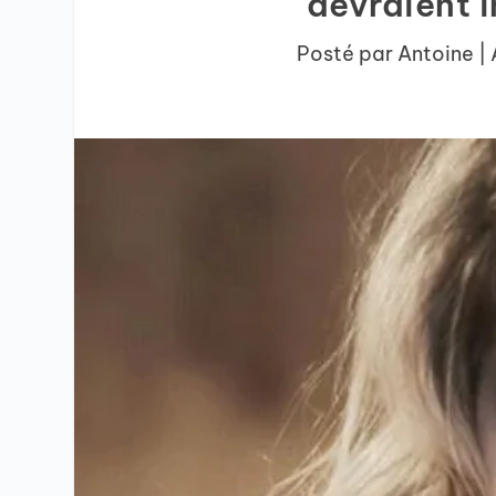
devraient i
Posté par
Antoine
|