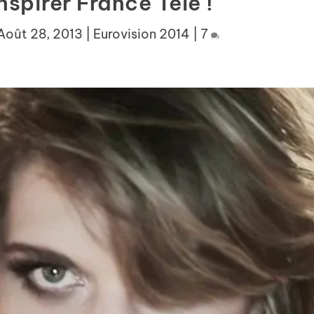
nspirer France Télé !
Août 28, 2013
|
Eurovision 2014
|
7