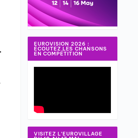
EUROVISION 2026 :
…
ÉCOUTEZ LES CHANSONS
EN COMPÉTITION
,
VISITEZ L’EUROVILLAGE