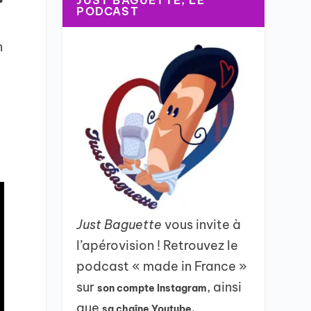
JUST BAGUETTE, LE
PODCAST
n
e
Just Baguette
vous invite à
l’apérovision ! Retrouvez le
podcast « made in France »
sur
, ainsi
son compte Instagram
que
sa chaîne Youtube.