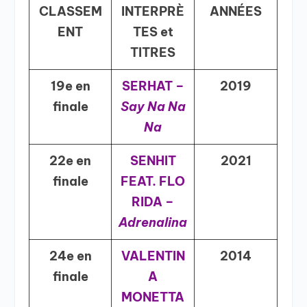
CLASSEM
INTERPR
È
ANN
É
ES
ENT
TES et
TITRES
19e en
SERHAT –
2019
finale
Say Na Na
Na
22e en
SENHIT
2021
finale
FEAT. FLO
RIDA –
Adrenalina
24e en
VALENTIN
2014
finale
A
MONETTA