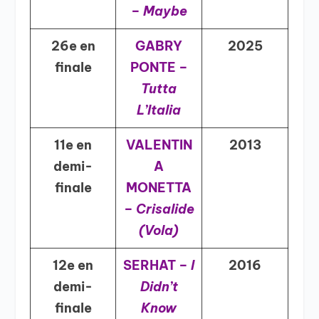
–
Maybe
26e en
GABRY
2025
finale
PONTE –
Tutta
L’Italia
11e en
VALENTIN
2013
demi-
A
finale
MONETTA
–
Crisalide
(Vola)
12e en
SERHAT –
I
2016
demi-
Didn’t
finale
Know