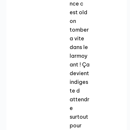
nce c
est old
on
tomber
a vite
dans le
larmoy
ant ! Ça
devient
indiges
te d
attendr
e
surtout
pour