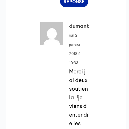
RÉPONSE
dumont
sur 2
janvier
2018 à
10:33
Merci j
ai deux
soutien
la. !je
viens d
entendr
e les