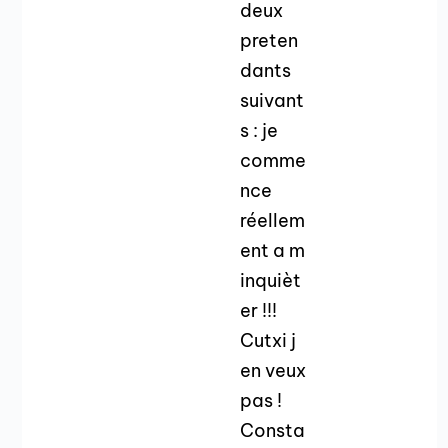
deux
preten
dants
suivant
s : je
comme
nce
réellem
ent a m
inquièt
er !!!
Cutxi j
en veux
pas !
Consta