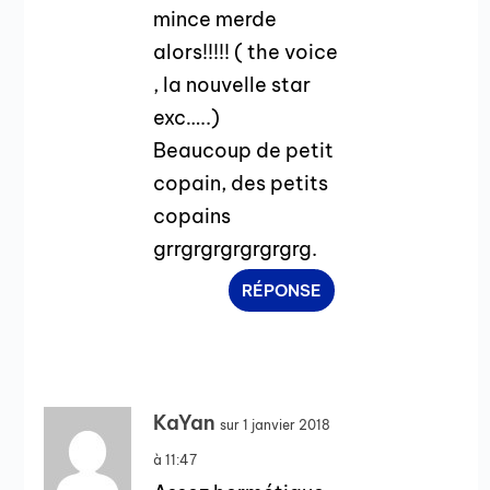
mince merde
alors!!!!! ( the voice
, la nouvelle star
exc…..)
Beaucoup de petit
copain, des petits
copains
grrgrgrgrgrgrgrg.
RÉPONSE
KaYan
sur 1 janvier 2018
à 11:47