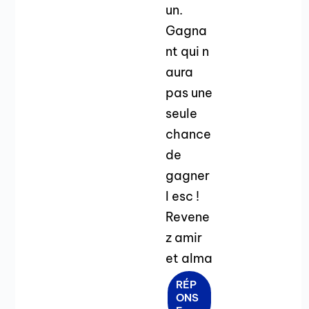
un.
Gagna
nt qui n
aura
pas une
seule
chance
de
gagner
l esc !
Revene
z amir
et alma
RÉP
ONS