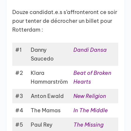
Douze candidat.e.s s’affronteront ce soir
pour tenter de décrocher un billet pour
Rotterdam :
#1
Danny
Dandi Dansa
Saucedo
#2
Klara
Beat of Broken
Hammarström
Hearts
#3
Anton Ewald
New Religion
#4
The Mamas
In The Middle
#5
Paul Rey
The Missing