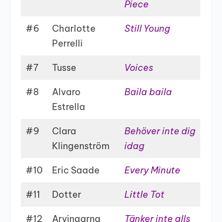
Piece
#6
Charlotte
Still Young
Perrelli
#7
Tusse
Voices
#8
Alvaro
Baila baila
Estrella
#9
Clara
Behöver inte dig
Klingenström
idag
#10
Eric Saade
Every Minute
#11
Dotter
Little Tot
#12
Arvingarna
Tänker inte alls