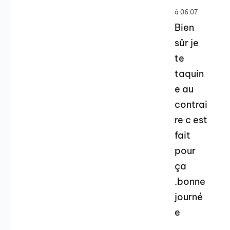
à 06:07
Bien
sûr je
te
taquin
e au
contrai
re c est
fait
pour
ça
.bonne
journé
e