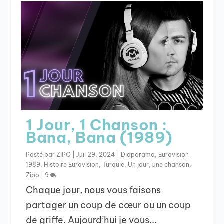
1 Jour, 1 Chanson :
Bana, Bana (1989)
Posté par
ZIPO
|
Juil 29, 2024
|
Diaporama
,
Eurovision
1989
,
Histoire Eurovision
,
Turquie
,
Un jour, une chanson
,
Zipo
|
9
Chaque jour, nous vous faisons
partager un coup de cœur ou un coup
de griffe. Aujourd’hui je vous...