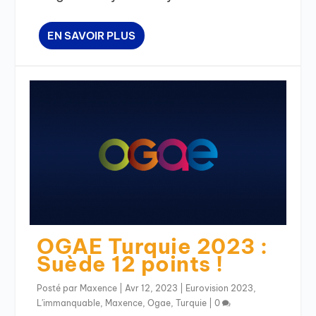
EN SAVOIR PLUS
OGAE Turquie 2023 :
Suède 12 points !
Posté par
Maxence
|
Avr 12, 2023
|
Eurovision 2023
,
L'immanquable
,
Maxence
,
Ogae
,
Turquie
|
0