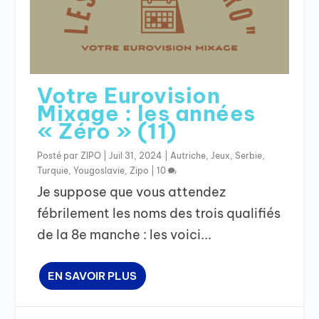
Votre Eurovision
Mixage : les années
« Zéro » (11)
Posté par
ZIPO
|
Juil 31, 2024
|
Autriche
,
Jeux
,
Serbie
,
Turquie
,
Yougoslavie
,
Zipo
|
10
Je suppose que vous attendez
fébrilement les noms des trois qualifiés
de la 8e manche : les voici...
EN SAVOIR PLUS