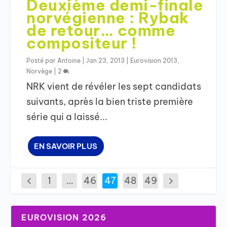
Deuxième demi-finale
norvégienne : Rybak
de retour… comme
compositeur !
Posté par
Antoine
|
Jan 23, 2013
|
Eurovision 2013
,
Norvège
|
2
NRK vient de révéler les sept candidats
suivants, après la bien triste première
série qui a laissé...
EN SAVOIR PLUS
1
…
46
47
48
49
EUROVISION 2026