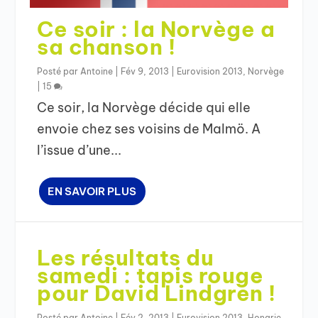
Ce soir : la Norvège a
sa chanson !
Posté par
Antoine
|
Fév 9, 2013
|
Eurovision 2013
,
Norvège
|
15
Ce soir, la Norvège décide qui elle
envoie chez ses voisins de Malmö. A
l’issue d’une...
EN SAVOIR PLUS
Les résultats du
samedi : tapis rouge
pour David Lindgren !
Posté par
Antoine
|
Fév 2, 2013
|
Eurovision 2013
,
Hongrie
,