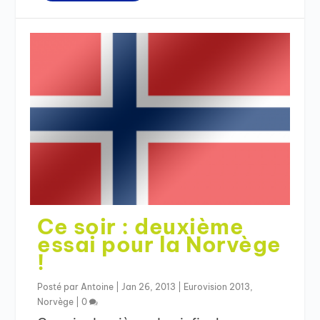
Ce soir : deuxième
essai pour la Norvège
!
Posté par
Antoine
|
Jan 26, 2013
|
Eurovision 2013
,
Norvège
|
0