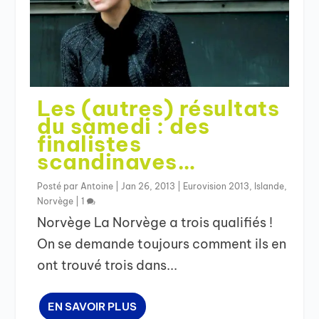
Les (autres) résultats
du samedi : des
finalistes
scandinaves…
Posté par
Antoine
|
Jan 26, 2013
|
Eurovision 2013
,
Islande
,
Norvège
|
1
Norvège La Norvège a trois qualifiés !
On se demande toujours comment ils en
ont trouvé trois dans...
EN SAVOIR PLUS