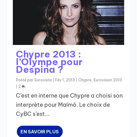
Chypre 2013 :
l’Olympe pour
Despina ?
Posté par
Eurovista
|
Fév 1, 2013
|
Chypre
,
Eurovision 2013
|
2
C’est en interne que Chypre a choisi son
interprète pour Malmö. Le choix de
CyBC s’est...
EN SAVOIR PLUS