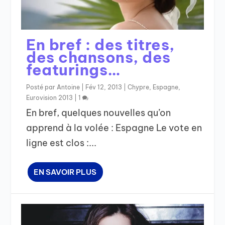
En bref : des titres,
des chansons, des
featurings…
Posté par
Antoine
|
Fév 12, 2013
|
Chypre
,
Espagne
,
Eurovision 2013
|
1
En bref, quelques nouvelles qu’on
apprend à la volée : Espagne Le vote en
ligne est clos :...
EN SAVOIR PLUS