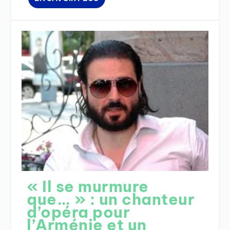
« Il se murmure
que… » : un chanteur
d’opéra pour
l’Arménie et un