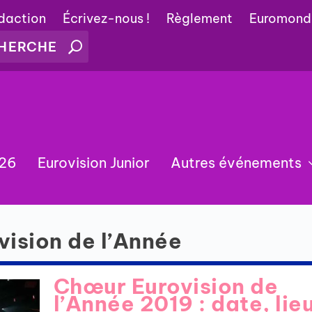
édaction
Écrivez-nous !
Règlement
Euromond
026
Eurovision Junior
Autres événements
vision de l’Année
Chœur Eurovision de
l’Année 2019 : date, lie