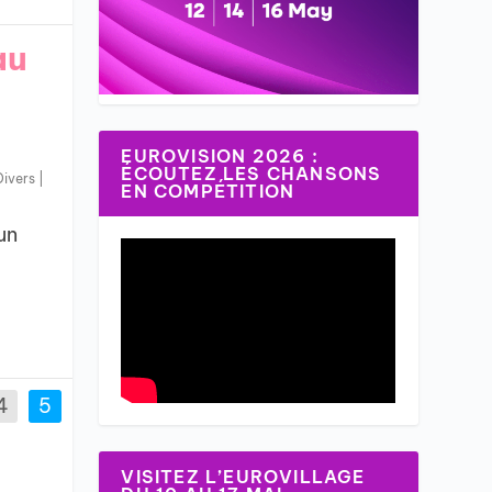
au
EUROVISION 2026 :
ÉCOUTEZ LES CHANSONS
Divers
|
EN COMPÉTITION
un
4
5
VISITEZ L’EUROVILLAGE