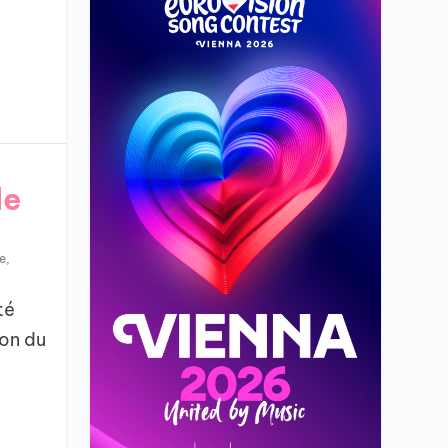
de
e
,
té
ion du