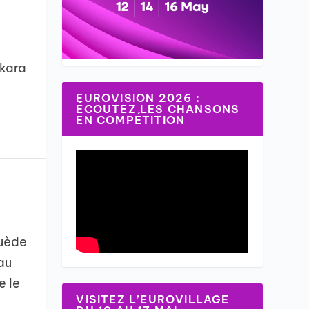
nkara
EUROVISION 2026 :
ÉCOUTEZ LES CHANSONS
EN COMPÉTITION
Suède
au
e le
VISITEZ L’EUROVILLAGE