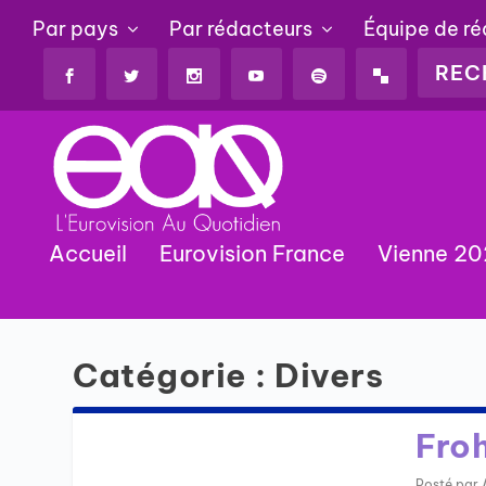
Par pays
Par rédacteurs
Équipe de r
Accueil
Eurovision France
Vienne 2
Catégorie :
Divers
Fro
Posté par