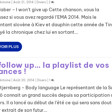
Antoine
|
Août 21, 2014
|
Divers
|
2
ber – I won’t give up Cette chanson, vous la
sez si vous avez regardé l’EMA 2014. Mais le
ntant slovène à Kiev et dauphin cette année de Ti
yé la chronique chez lui en sortant...
VOIR PLUS
ollow up… la playlist de vos
ances !
Antoine
|
Août 20, 2014
|
Divers
|
1
tjernberg – Body language Le représentant de la 
 connait un grand succès depuis sa participation 
s. Il a lancé au début de l’été ce qui sera sans dout
 extrait de son futur...