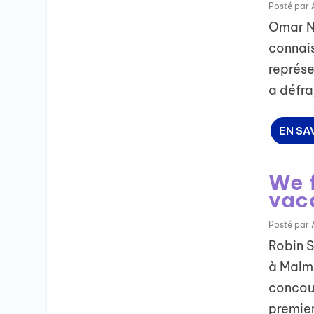
Posté par
Omar Na
connais
représe
a défra
EN SA
We f
vac
Posté par
Robin S
à Malmö
concour
premier