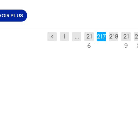
VOIR PLUS
1
…
21
217
218
21
6
9