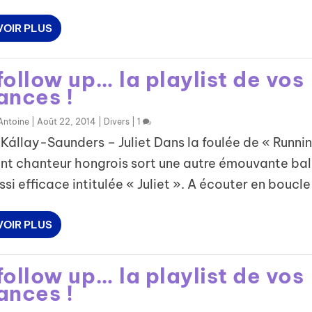
VOIR PLUS
ollow up… la playlist de vos
ances !
Antoine
|
Août 22, 2014
|
Divers
|
1
Kállay-Saunders – Juliet Dans la foulée de « Runnin
lant chanteur hongrois sort une autre émouvante ba
ssi efficace intitulée « Juliet ». A écouter en boucle 
VOIR PLUS
ollow up… la playlist de vos
ances !