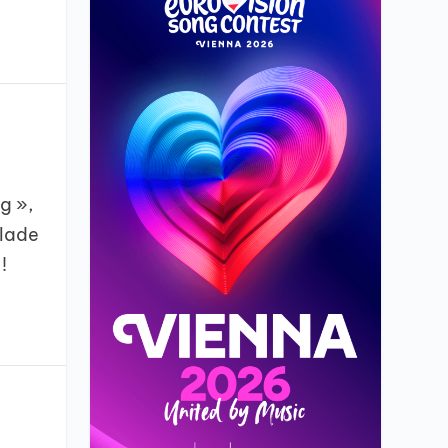
g »,
llade
!