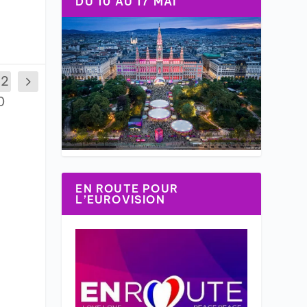
DU 10 AU 17 MAI
22
0
EN ROUTE POUR
L’EUROVISION