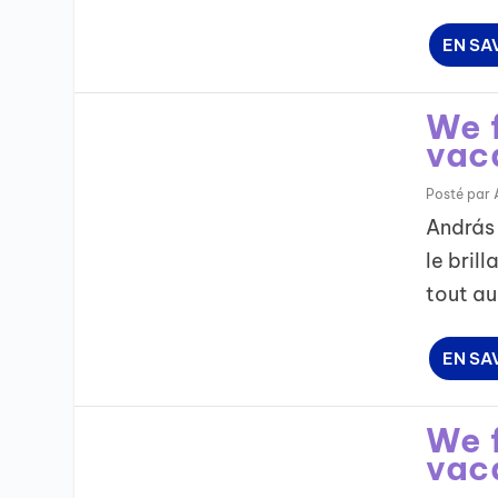
EN SA
We f
vac
Posté par
András 
le bril
tout au
EN SA
We f
vac