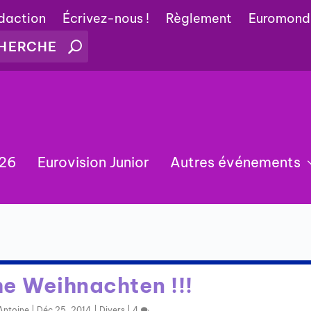
édaction
Écrivez-nous !
Règlement
Euromond
026
Eurovision Junior
Autres événements
he Weihnachten !!!
Antoine
|
Déc 25, 2014
|
Divers
|
4