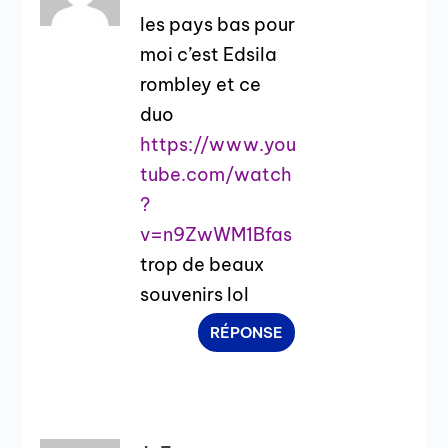
les pays bas pour
moi c’est Edsila
rombley et ce
duo
https://www.you
tube.com/watch
?
v=n9ZwWM1Bfas
trop de beaux
souvenirs lol
RÉPONSE