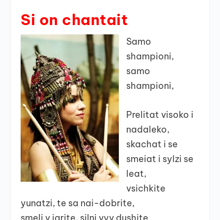
Si on chantait
Samo
shampioni,
samo
shampioni,
Prelitat visoko i
nadaleko,
skachat i se
smeiat i sylzi se
leat,
vsichkite
yunatzi, te sa nai-dobrite,
smeli v igrite, silni vyv dushite.