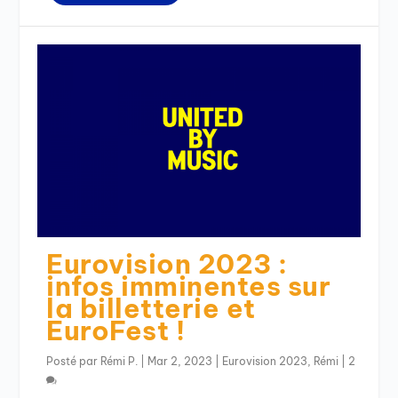
Eurovision 2023 :
infos imminentes sur
la billetterie et
EuroFest !
Posté par
Rémi P.
|
Mar 2, 2023
|
Eurovision 2023
,
Rémi
|
2