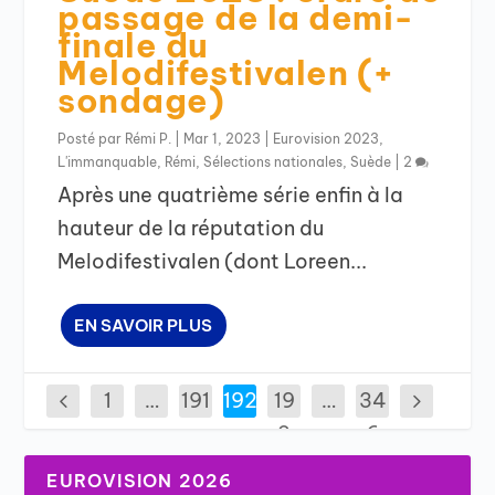
passage de la demi-
finale du
Melodifestivalen (+
sondage)
Posté par
Rémi P.
|
Mar 1, 2023
|
Eurovision 2023
,
L'immanquable
,
Rémi
,
Sélections nationales
,
Suède
|
2
Après une quatrième série enfin à la
hauteur de la réputation du
Melodifestivalen (dont Loreen...
EN SAVOIR PLUS
1
…
191
192
19
…
34
3
6
EUROVISION 2026