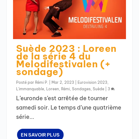
Suède 2023 : Loreen
de la série 4 du
Melodifestivalen (+
sondage)
Posté par
Rémi P.
|
Mar 2, 2023
|
Eurovision 2023
,
L'immanquable
,
Loreen
,
Rémi
,
Sondages
,
Suède
|
3
L’euronde s’est arrêtée de tourner
samedi soir. Le temps d’une quatrième
série...
EN SAVOIR PLUS