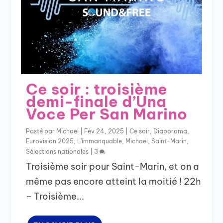
Ce soir : troisième
demi-finale d’Una
Voce Per San Marino
Posté par
Michael
|
Fév 24, 2025
|
Ce soir
,
Diaporama
,
Eurovision 2025
,
L'immanquable
,
Michael
,
Saint-Marin
,
Sélections nationales
|
3
Troisième soir pour Saint-Marin, et on a
même pas encore atteint la moitié ! 22h
– Troisième...