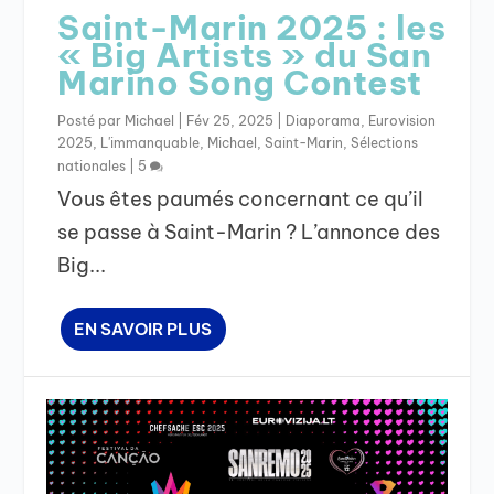
Saint-Marin 2025 : les
« Big Artists » du San
Marino Song Contest
Posté par
Michael
|
Fév 25, 2025
|
Diaporama
,
Eurovision
2025
,
L'immanquable
,
Michael
,
Saint-Marin
,
Sélections
nationales
|
5
Vous êtes paumés concernant ce qu’il
se passe à Saint-Marin ? L’annonce des
Big...
EN SAVOIR PLUS