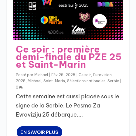
Ce soir : première
demi-finale du PZE 25
et Saint-Marin
Posté par
Michael
|
Fév 25, 2025
|
Ce soir
,
Eurovision
2025
,
Michael
,
Saint-Marin
,
Sélections nationales
,
Serbie
|
0
Cette semaine est aussi placée sous le
signe de la Serbie. Le Pesma Za
Evroviziju 25 débarque,...
EN SAVOIR PLUS