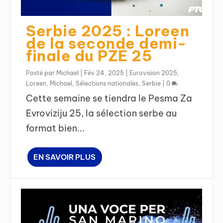
Serbie 2025 : Loreen
de la seconde demi-
finale du PZE 25
Posté par
Michael
|
Fév 24, 2025
|
Eurovision 2025
,
Loreen
,
Michael
,
Sélections nationales
,
Serbie
|
0
Cette semaine se tiendra le Pesma Za
Evroviziju 25, la sélection serbe au
format bien...
EN SAVOIR PLUS