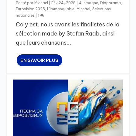
Posté par
Michael
|
Fév 24, 2025
|
Allemagne
,
Diaporama
,
Eurovision 2025
,
L'immanquable
,
Michael
,
Sélections
nationales
|
1
Ca y est, nous avons les finalistes de la
sélection made by Stefan Raab, ainsi
que leurs chansons...
EN SAVOIR PLUS