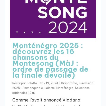
Monténégro 2025 :
découvrez les 16
chansons du
Montesong (MàJ :
ordre de passage de
la finale dévoilé)
Posté par
Lolotte
|
Nov 19, 2024
|
Diaporama
,
Eurovision
2025
,
L'immanquable
,
Lolotte
,
Monténégro
,
Sélections
nationales
|
2
Comme l’avait annoncé Vladana