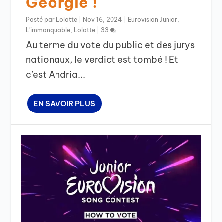
Géorgie !
Posté par
Lolotte
|
Nov 16, 2024
|
Eurovision Junior
,
L'immanquable
,
Lolotte
|
33
Au terme du vote du public et des jurys
nationaux, le verdict est tombé ! Et
c’est Andria...
EN SAVOIR PLUS