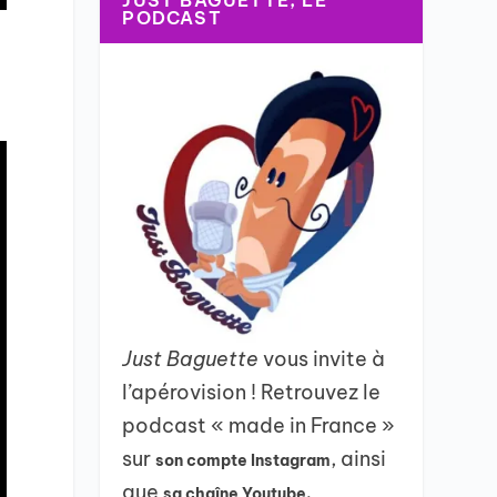
JUST BAGUETTE, LE
PODCAST
Just Baguette
vous invite à
l’apérovision ! Retrouvez le
podcast « made in France »
sur
, ainsi
son compte Instagram
que
sa chaîne Youtube.