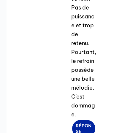
Pas de
puissanc
e et trop
de
retenu.
Pourtant,
le refrain
possède
une belle
mélodie.
C’est
dommag
e.
RÉPON
SE