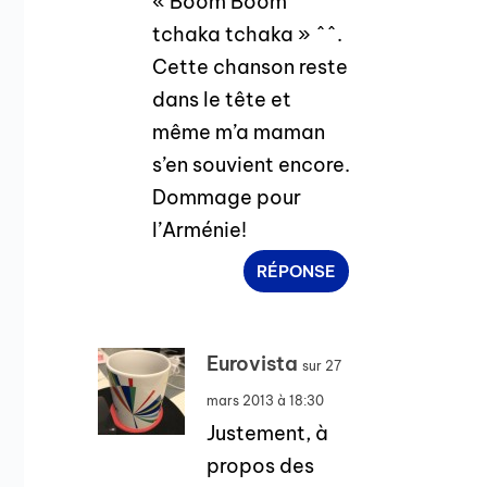
« Boom Boom
tchaka tchaka » ^^.
Cette chanson reste
dans le tête et
même m’a maman
s’en souvient encore.
Dommage pour
l’Arménie!
RÉPONSE
Eurovista
sur 27
mars 2013 à 18:30
Justement, à
propos des