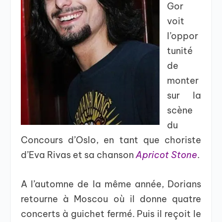
Gor
voit
l’oppor
tunité
de
monter
sur la
scène
du
Concours d’Oslo, en tant que choriste
d’Eva Rivas et sa chanson
Apricot Stone
.
A l’automne de la même année, Dorians
retourne à Moscou où il donne quatre
concerts à guichet fermé. Puis il reçoit le