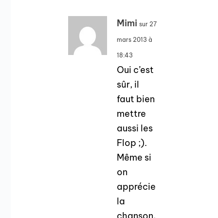
Mimi
sur 27
mars 2013 à
18:43
Oui c’est
sûr, il
faut bien
mettre
aussi les
Flop ;).
Même si
on
apprécie
la
chanson,