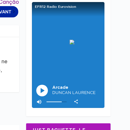
a Canção
IVANT
 ne
,