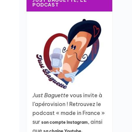
JUST BAGUETTE, LE
PODCAST
Just Baguette
vous invite à
l’apérovision ! Retrouvez le
podcast « made in France »
sur
, ainsi
son compte Instagram
que
sa chaîne Youtube.