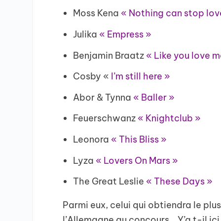
Moss Kena
« Nothing can stop lov
Julika
« Empress »
Benjamin Braatz
« Like you love m
Cosby «
I’m still here »
Abor & Tynna
« Baller »
Feuerschwanz
« Knightclub »
Leonora
« This Bliss »
Lyza
« Lovers On Mars »
The Great Leslie
« These Days »
Parmi eux, celui qui obtiendra le plus
l’Allemagne au concours… Y’a t-il ic