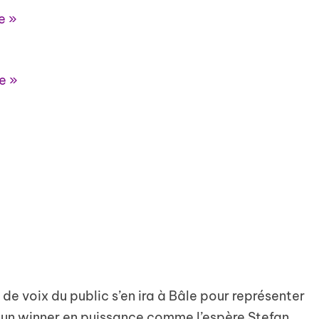
e »
e »
 de voix du public s’en ira à Bâle pour représenter
i un winner en puissance comme l’espère Stefan