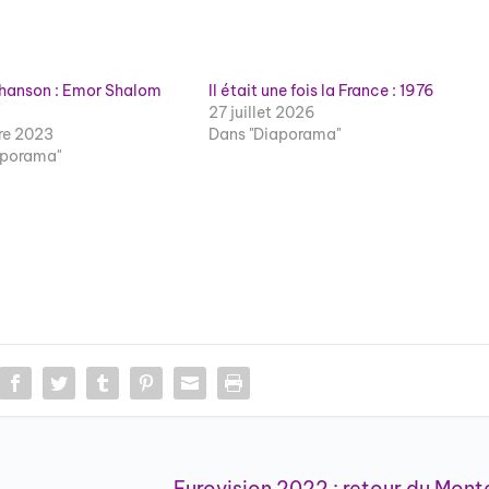
 Chanson : Emor Shalom
Il était une fois la France : 1976
27 juillet 2026
re 2023
Dans "Diaporama"
aporama"
Eurovision 2022 : retour du Mont