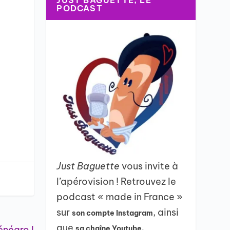
JUST BAGUETTE, LE
PODCAST
Just Baguette
vous invite à
l’apérovision ! Retrouvez le
podcast « made in France »
sur
, ainsi
son compte Instagram
que
énégro !
sa chaîne Youtube.