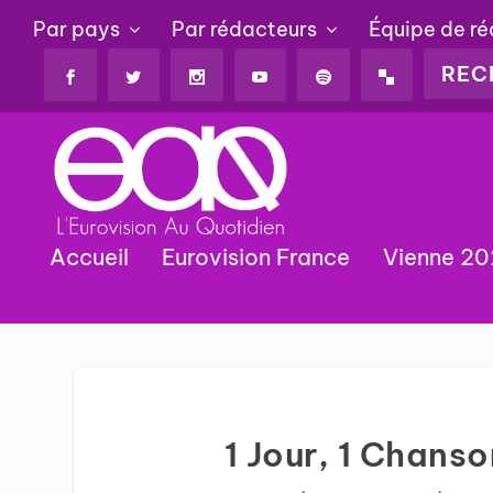
Par pays
Par rédacteurs
Équipe de r
Accueil
Eurovision France
Vienne 2
1 Jour, 1 Chanso