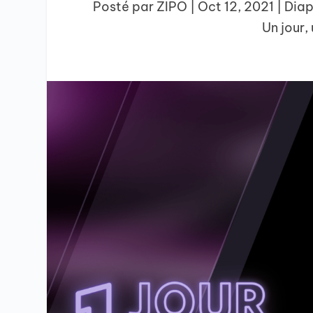
Posté par
ZIPO
|
Oct 12, 2021
|
Dia
Un jour,