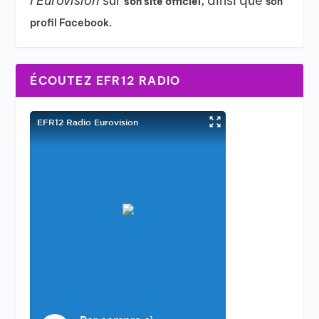
l’Eurovision
sur
, ainsi que
son site officiel
son
profil Facebook.
ÉCOUTEZ EFR12 RADIO