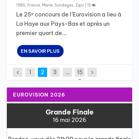
1980
,
France
,
Marie
,
Sondages
,
Zipo
|
15
Le 25ᵉ concours de l’Eurovision a lieu à
La Haye aux Pays-Bas et après un
premier quart de...
EN SAVOIR PLUS
1
2
3
…
15
9
EUROVISION 2026
Grande Finale
16 mai 2026