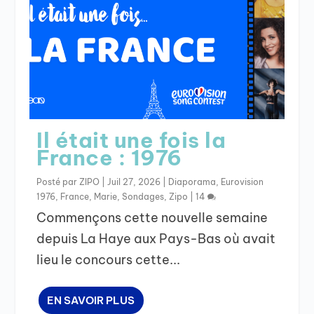
Il était une fois la
France : 1976
Posté par
ZIPO
|
Juil 27, 2026
|
Diaporama
,
Eurovision
1976
,
France
,
Marie
,
Sondages
,
Zipo
|
14
Commençons cette nouvelle semaine
depuis La Haye aux Pays-Bas où avait
lieu le concours cette...
EN SAVOIR PLUS