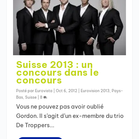
Suisse 2013 : un
concours dans le
concours
Posté par
Eurovista
|
Oct 6, 2012
|
Eurovision 2013
,
Pays-
Bas
,
Suisse
|
8
Vous ne pouvez pas avoir oublié
Gordon. Il s’agit d’un ex-membre du trio
De Troppers...