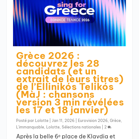
Grèce 2026 :
découvrez les 28
candidats (et un
extrait de leurs titres)
de l’Ellinikós Telikós
(MàJ : chansons
version 3 min révélées
les 17 et 18 janvier)
Posté par
Lolotte
|
Jan 11, 2026
|
Eurovision 2026
,
Grèce
,
L'immanquable
,
Lolotte
,
Sélections nationales
|
2
Après la belle 6ᵉ place de Klavdia et