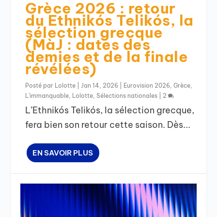
Grèce 2026 : retour
du Ethnikós Telikós, la
sélection grecque
(MàJ : dates des
demies et de la finale
révélées)
Posté par
Lolotte
|
Jan 14, 2026
|
Eurovision 2026
,
Grèce
,
L'immanquable
,
Lolotte
,
Sélections nationales
|
2
L’Ethnikós Telikós, la sélection grecque,
fera bien son retour cette saison. Dès...
EN SAVOIR PLUS