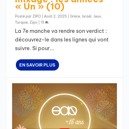
« Un » (10)
Posté par
ZIPO
|
Août 2, 2025
|
Grèce
,
Israël
,
Jeux
,
Turquie
,
Zipo
|
15
La 7e manche va rendre son verdict :
découvrez-le dans les lignes qui vont
suivre. Si pour...
EN SAVOIR PLUS