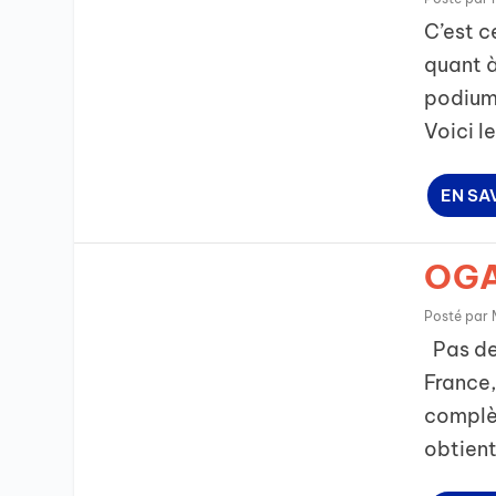
C’est c
quant à
podium.
Voici le
EN SA
OGAE
Posté par
Pas de 
France,
complèt
obtient 