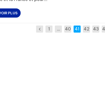
VOIR PLUS
1
…
40
41
42
43