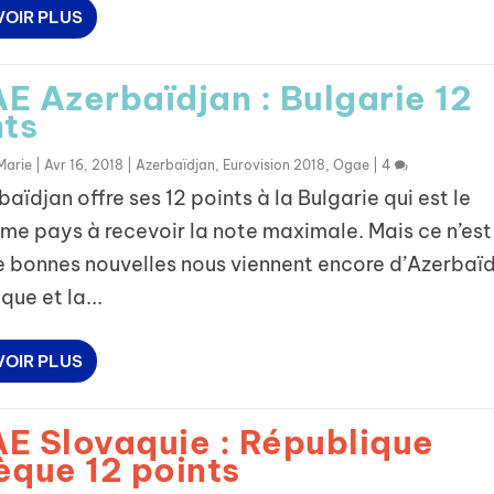
VOIR PLUS
E Azerbaïdjan : Bulgarie 12
nts
Marie
|
Avr 16, 2018
|
Azerbaïdjan
,
Eurovision 2018
,
Ogae
|
4
aïdjan offre ses 12 points à la Bulgarie qui est le
me pays à recevoir la note maximale. Mais ce n’est
e bonnes nouvelles nous viennent encore d’Azerbaïd
que et la...
VOIR PLUS
E Slovaquie : République
èque 12 points