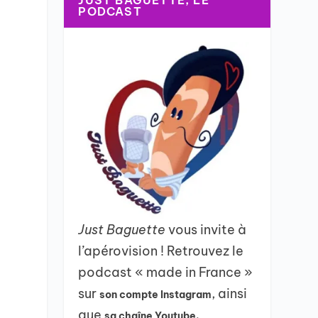
JUST BAGUETTE, LE
PODCAST
Just Baguette
vous invite à
l’apérovision ! Retrouvez le
podcast « made in France »
sur
, ainsi
son compte Instagram
que
sa chaîne Youtube.