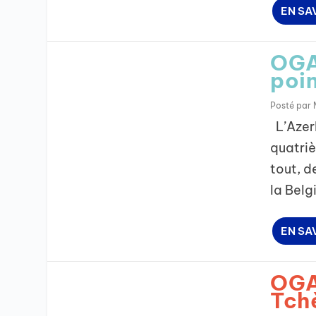
EN SA
OGA
poi
Posté par
L’Azerb
quatriè
tout, d
la Belgi
EN SA
OGA
Tch