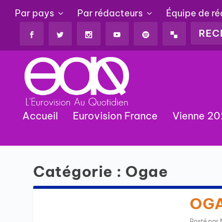
Par pays
Par rédacteurs
Équipe de r
Accueil
Eurovision France
Vienne 2
Catégorie :
Ogae
OGAE
Posté par