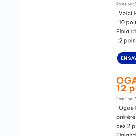
Posté par
Voici l
: 10 po
Finland
: 2 poi
EN SA
OGAE
12 p
Posté par
Ogae Is
préféré
ces 2 p
Finland