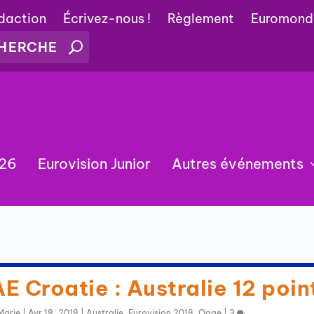
édaction
Écrivez-nous !
Règlement
Euromond
026
Eurovision Junior
Autres événements
 Croatie : Australie 12 poin
Marie
|
Avr 18, 2018
|
Australie
,
Eurovision 2018
,
Ogae
|
3