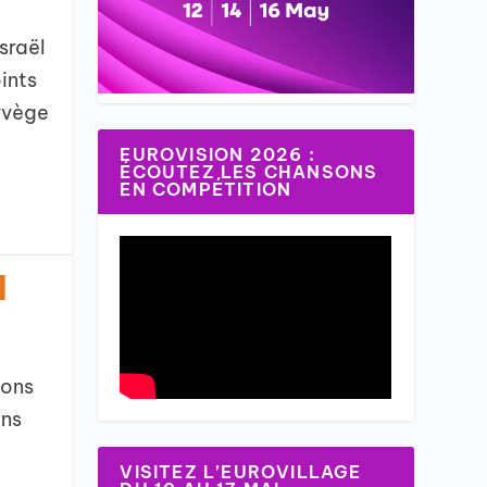
sraël
oints
orvège
EUROVISION 2026 :
ÉCOUTEZ LES CHANSONS
EN COMPÉTITION
l
sons
ans
VISITEZ L’EUROVILLAGE