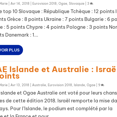
Marie
|
Avr 14, 2018
|
Eurovision 2018
,
Ogae
,
Slovaquie
|
3
e top 10 Slovaque : République Tchèque : 12 points I
ints Grèce : 8 points Ukraine : 7 points Bulgarie : 6 p
e : 5 points Chypre : 4 points Pologne : 3 points N
nts Danemark : 1...
VOIR PLUS
 Islande et Australie : Israë
oints
Marie
|
Avr 13, 2018
|
Australie
,
Eurovision 2018
,
Islande
,
Ogae
|
9
lande et Ogae Australie ont voté pour leurs chan
es de cette édition 2018. Israël remporte la mise d
ays. Pour l’Islande, le podium est complété par la
e et la France et pour...