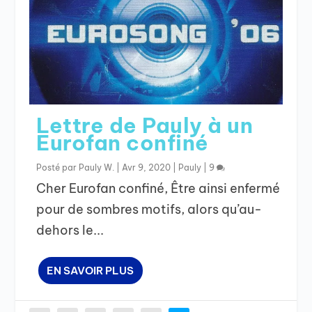
Lettre de Pauly à un
Eurofan confiné
Posté par
Pauly W.
|
Avr 9, 2020
|
Pauly
|
9
Cher Eurofan confiné, Être ainsi enfermé
pour de sombres motifs, alors qu’au-
dehors le...
EN SAVOIR PLUS