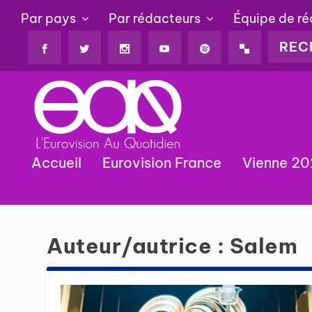
Par pays
Par rédacteurs
Équipe de r
Accueil
Eurovision France
Vienne 2
Auteur/autrice :
Salem