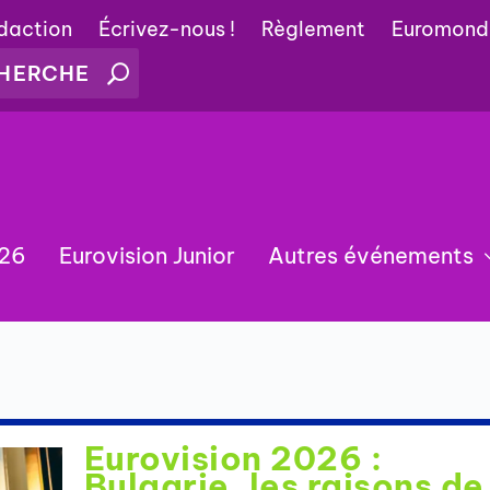
édaction
Écrivez-nous !
Règlement
Euromond
026
Eurovision Junior
Autres événements
Eurovision 2026 :
Bulgarie, les raisons de