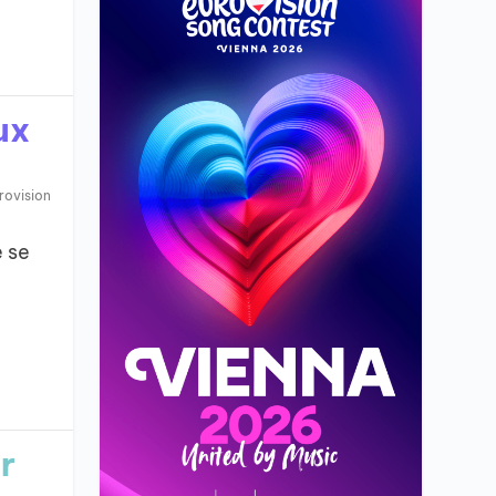
ux
rovision
e se
r