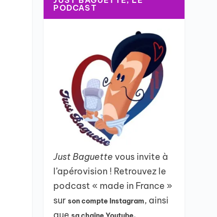
JUST BAGUETTE, LE
PODCAST
Just Baguette
vous invite à
l’apérovision ! Retrouvez le
podcast « made in France »
sur
, ainsi
son compte Instagram
que
sa chaîne Youtube.