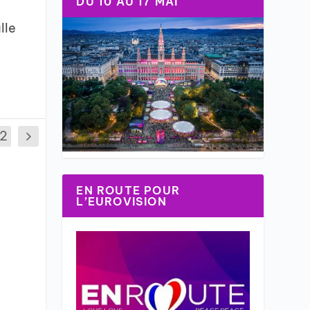
DU 10 AU 17 MAI
lle
12
EN ROUTE POUR
L’EUROVISION