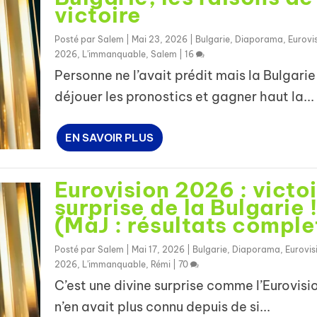
victoire
Posté par
Salem
|
Mai 23, 2026
|
Bulgarie
,
Diaporama
,
Eurovi
2026
,
L'immanquable
,
Salem
|
16
Personne ne l’avait prédit mais la Bulgarie
déjouer les pronostics et gagner haut la...
EN SAVOIR PLUS
Eurovision 2026 : victo
surprise de la Bulgarie 
(MàJ : résultats comple
Posté par
Salem
|
Mai 17, 2026
|
Bulgarie
,
Diaporama
,
Eurovis
2026
,
L'immanquable
,
Rémi
|
70
C’est une divine surprise comme l’Eurovisi
n’en avait plus connu depuis de si...