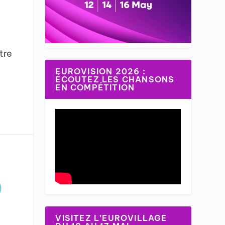
,
tre
EUROVISION 2026 :
ÉCOUTEZ LES CHANSONS
EN COMPÉTITION
)
VISITEZ L’EUROVILLAGE