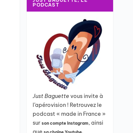
JUST BAGUETTE, LE
PODCAST
Just Baguette
vous invite à
l’apérovision ! Retrouvez le
podcast « made in France »
sur
, ainsi
son compte Instagram
que
sa chaîne Youtube.