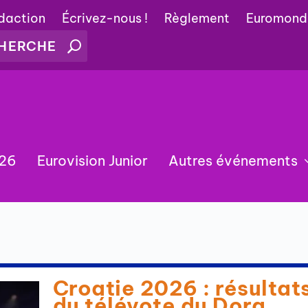
édaction
Écrivez-nous !
Règlement
Euromond
026
Eurovision Junior
Autres événements
e
Croatie 2026 : résultat
du télévote du Dora