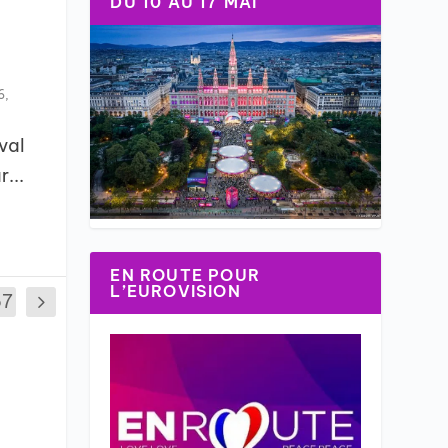
DU 10 AU 17 MAI
6
,
val
...
EN ROUTE POUR
L’EUROVISION
57