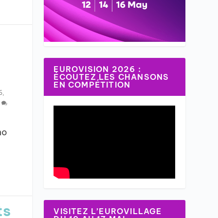
EUROVISION 2026 :
ÉCOUTEZ LES CHANSONS
EN COMPÉTITION
6
,
4
mo
ts
VISITEZ L’EUROVILLAGE