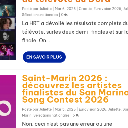
Posté par
Juliette
|
Mar 6, 2026
|
Croatie
,
Eurovision 2026
,
Jul
Sélections nationales
|
0
La HRT a dévoilé les résulsats complets d
télévote, surles deux demi-finales et sur l
finale. On...
EN SAVOIR PLUS
Saint-Marin 2026 :
découvrez les artistes
finalistes du San Marin
Song Contest 2026
Posté par
Juliette
|
Mar 5, 2026
|
Eurovision 2026
,
Juliette
,
Sai
Marin
,
Sélections nationales
|
5
Non, ceci n’est pas une erreur ou une