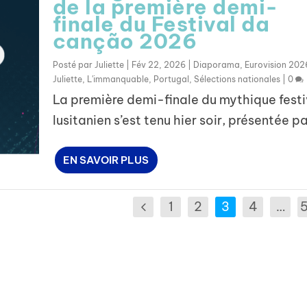
de la première demi-
finale du Festival da
canção 2026
Posté par
Juliette
|
Fév 22, 2026
|
Diaporama
,
Eurovision 202
Juliette
,
L'immanquable
,
Portugal
,
Sélections nationales
|
0
La première demi-finale du mythique festi
lusitanien s’est tenu hier soir, présentée par
EN SAVOIR PLUS
1
2
3
4
…