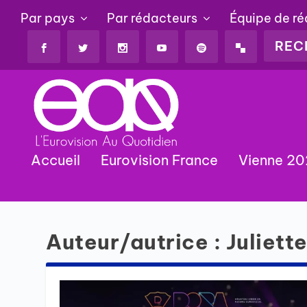
Par pays
Par rédacteurs
Équipe de r
Accueil
Eurovision France
Vienne 2
Auteur/autrice :
Juliett