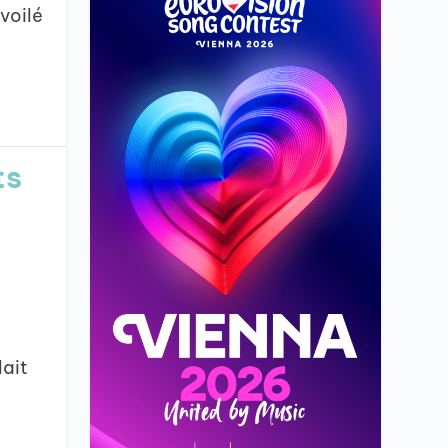
voilé
ts
lait