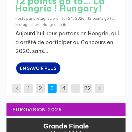
12 points go to… La
Hongrie ! Hungary!
Posté par
BretagneLibre
|
Juil 24, 2026
|
12 points go to
,
BretagneLibre
,
Hongrie
|
5
Aujourd’hui nous partons en Hongrie, qui
a arrêté de participer au Concours en
2020, sans...
EN SAVOIR PLUS
1
2
3
4
…
22
EUROVISION 2026
Grande Finale