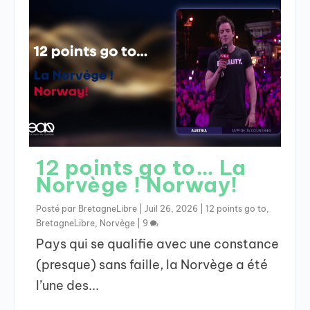
12 points go to… La
Norvège ! Norway!
Posté par
BretagneLibre
|
Juil 26, 2026
|
12 points go to
,
BretagneLibre
,
Norvège
|
9
Pays qui se qualifie avec une constance
(presque) sans faille, la Norvège a été
l’une des...