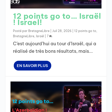
12 points go to… Israël
! Israel!
Posté par
BretagneLibre
|
Juil 28, 2026
|
12 points go to
,
BretagneLibre
,
Israël
|
7
C’est aujourd’hui au tour d’Israël, qui a
réalisé de très bons résultats, mais...
EN SAVOIR PLUS