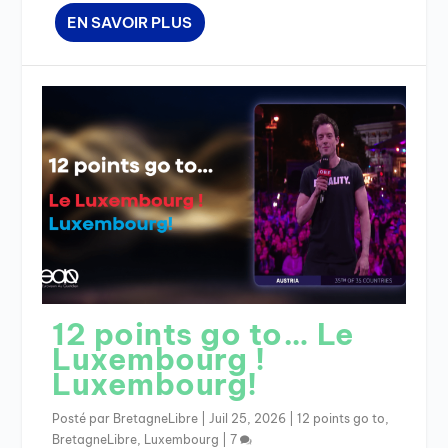
EN SAVOIR PLUS
12 points go to… Le
Luxembourg !
Luxembourg!
Posté par
BretagneLibre
|
Juil 25, 2026
|
12 points go to
,
BretagneLibre
,
Luxembourg
|
7