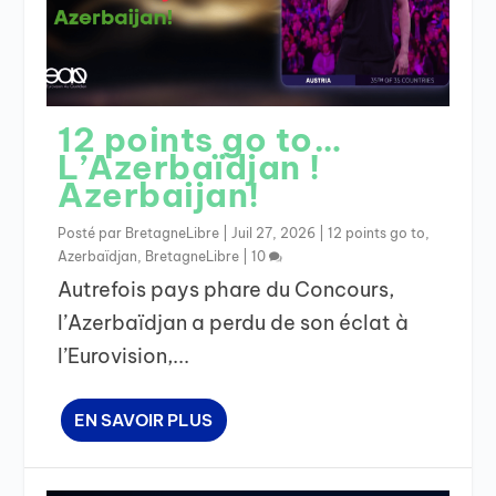
12 points go to…
L’Azerbaïdjan !
Azerbaijan!
Posté par
BretagneLibre
|
Juil 27, 2026
|
12 points go to
,
Azerbaïdjan
,
BretagneLibre
|
10
Autrefois pays phare du Concours,
l’Azerbaïdjan a perdu de son éclat à
l’Eurovision,...
EN SAVOIR PLUS